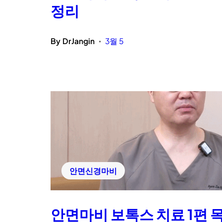
정리
By
DrJangin
3월 5
•
안면신경마비
안면마비 보톡스 치료 1편 목