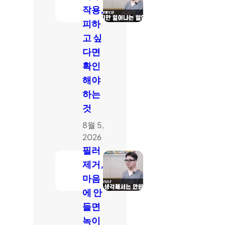
작용,
피하
고 싶
다면
확인
해야
하는
것
8월 5,
2026
필러
제거,
마음
에 안
들면
녹이