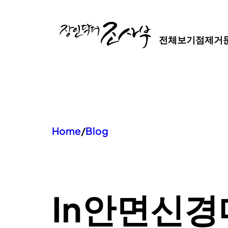
콘
텐
전체보기
점제거
츠
로
바
로
가
기
Home
/
Blog
In
안면신경