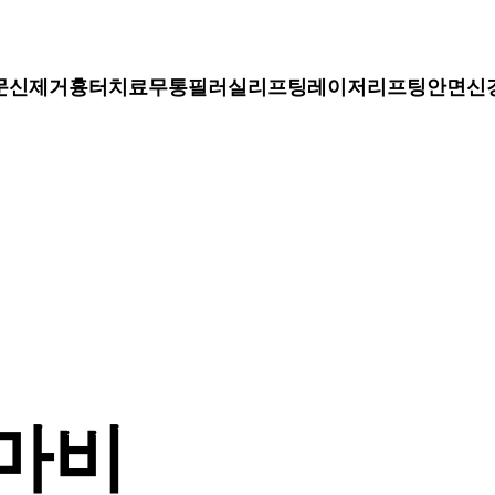
문신제거
흉터치료
무통필러
실리프팅
레이저리프팅
안면신
마비