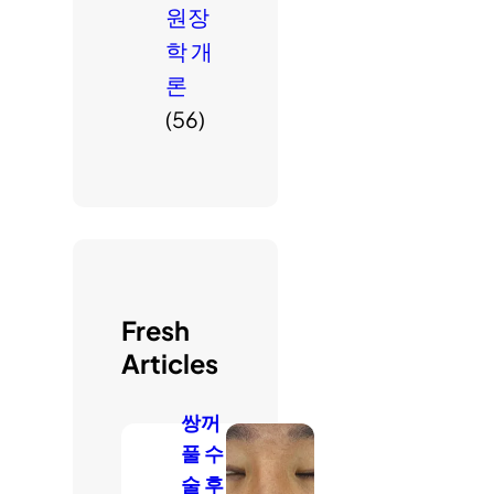
원장
학 개
론
(56)
Fresh
Articles
쌍꺼
풀 수
술 후