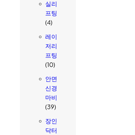
실리
프팅
(4)
레이
저리
프팅
(10)
안면
신경
마비
(39)
장인
닥터