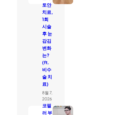
토안
치료,
1회
시술
후 눈
감김
변화
는?
(ft.
비수
술 치
료)
8월 7,
2026
코필
러 부