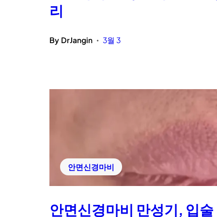
리
By
DrJangin
3월 3
•
안면신경마비
안면신경마비 만성기, 입술