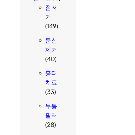
점 제
거
(149)
문신
제거
(40)
흉터
치료
(33)
무통
필러
(28)