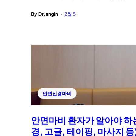
By
DrJangin
2월 5
•
안면신경마비
안면마비 환자가 알아야 하는 눈
경, 고글, 테이핑, 마사지 등