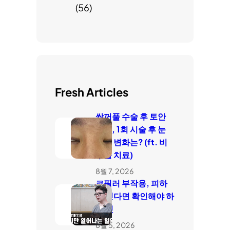
(56)
Fresh Articles
쌍꺼풀 수술 후 토안
치료, 1회 시술 후 눈
감김 변화는? (ft. 비
수술 치료)
8월 7, 2026
코필러 부작용, 피하
고 싶다면 확인해야 하
는 것
8월 5, 2026