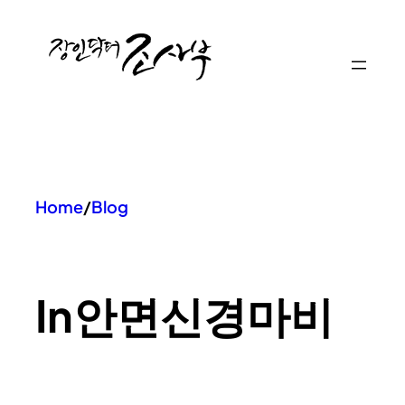
콘
텐
츠
로
바
로
가
기
Home
/
Blog
In
안면신경마비