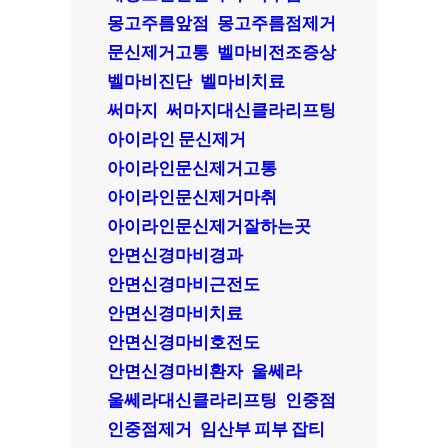
몽고주름앞점
몽고주름점제거
문신제거고통
벨마비전조증상
벨마비진단
벨마비치료
써마지
써마지대신클라리프팅
아이라인 문신제거
아이라인문신제거고통
아이라인문신제거마취
아이라인문신제거잘하는곳
안면신경마비경과
안면신경마비근전도
안면신경마비치료
안면신경마비호전도
안면신경마비환자
울쎄라
울쎄라대신클라리프팅
인중점
인중점제거
임산부 피부 잡티