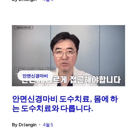
안면신경마비
안면신경마비 도수치료, 몸에 하
는 도수치료와 다릅니다.
By
DrJangin
4월 5
•