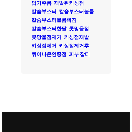
입가주름
재발된키싱점
칼슘부스터
칼슘부스터볼륨
칼슘부스터볼륨빠짐
칼슘부스터한달
콧망울점
콧망울점제거
키싱점재발
키싱점제거
키싱점제거후
튀어나온인중점
피부 잡티