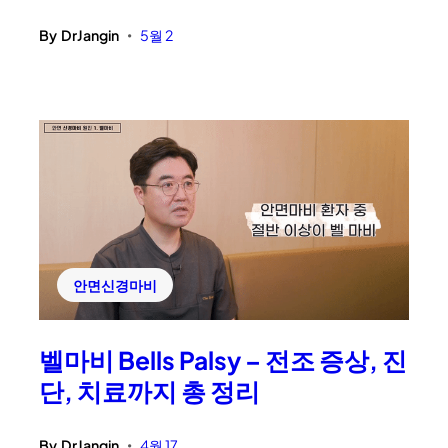
By
DrJangin
5월 2
•
안면신경마비
벨마비 Bells Palsy – 전조 증상, 진
단, 치료까지 총 정리
By
DrJangin
4월 17
•