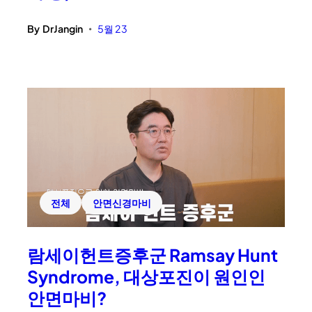
By
DrJangin
5월 23
•
전체
안면신경마비
람세이헌트증후군 Ramsay Hunt
Syndrome, 대상포진이 원인인
안면마비?