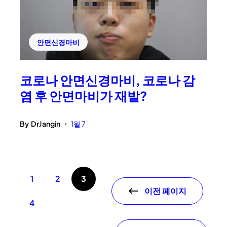
안면신경마비
코로나 안면신경마비, 코로나 감
염 후 안면마비가 재발?
By
DrJangin
1월 7
•
1
2
3
이전 페이지
4