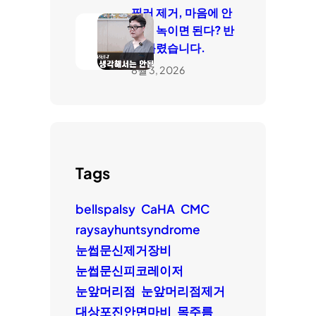
필러 제거, 마음에 안
들면 녹이면 된다? 반
은 틀렸습니다.
8월 3, 2026
Tags
bellspalsy
CaHA
CMC
raysayhuntsyndrome
눈썹문신제거장비
눈썹문신피코레이저
눈앞머리점
눈앞머리점제거
대상포진안면마비
목주름