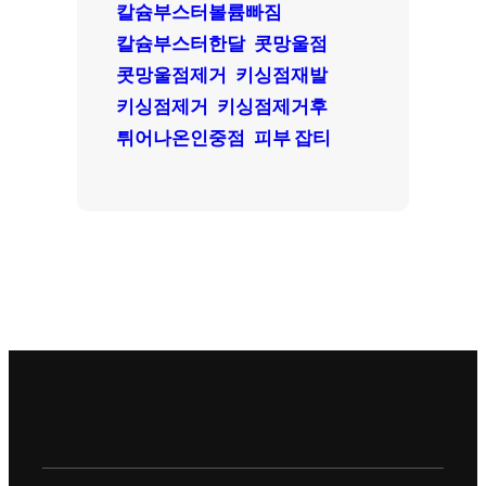
칼슘부스터볼륨빠짐
칼슘부스터한달
콧망울점
콧망울점제거
키싱점재발
키싱점제거
키싱점제거후
튀어나온인중점
피부 잡티