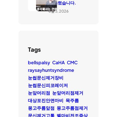
은 틀렸습니다.
8월 3, 2026
Tags
bellspalsy
CaHA
CMC
raysayhuntsyndrome
눈썹문신제거장비
눈썹문신피코레이저
눈앞머리점
눈앞머리점제거
대상포진안면마비
목주름
몽고주름앞점
몽고주름점제거
문신제거고통
벨마비전조증상