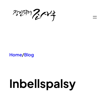
콘
텐
츠
로
바
로
가
기
Home
/
Blog
In
bellspalsy