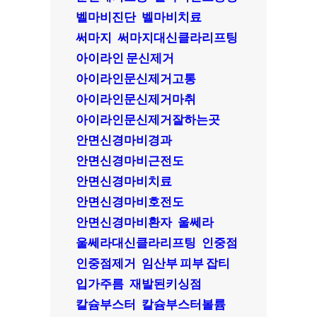
벨마비진단
벨마비치료
써마지
써마지대신클라리프팅
아이라인 문신제거
아이라인문신제거고통
아이라인문신제거마취
아이라인문신제거잘하는곳
안면신경마비경과
안면신경마비근전도
안면신경마비치료
안면신경마비호전도
안면신경마비환자
울쎄라
울쎄라대신클라리프팅
인중점
인중점제거
임산부 피부 잡티
입가주름
재발된키싱점
칼슘부스터
칼슘부스터볼륨