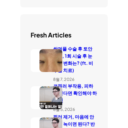
Fresh Articles
쌍꺼풀 수술 후 토안
치료, 1회 시술 후 눈
감김 변화는? (ft. 비
수술 치료)
8월 7, 2026
코필러 부작용, 피하
고 싶다면 확인해야 하
는 것
8월 5, 2026
필러 제거, 마음에 안
들면 녹이면 된다? 반