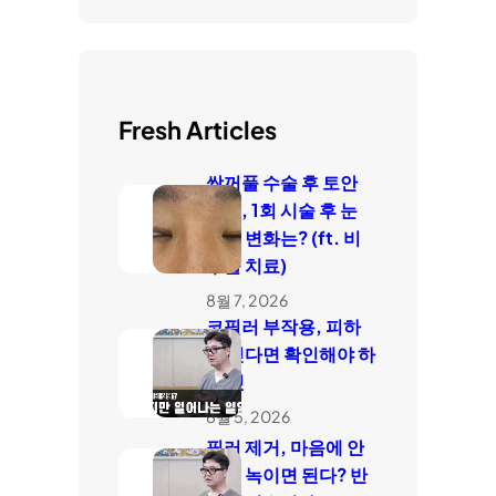
Fresh Articles
쌍꺼풀 수술 후 토안
치료, 1회 시술 후 눈
감김 변화는? (ft. 비
수술 치료)
8월 7, 2026
코필러 부작용, 피하
고 싶다면 확인해야 하
는 것
8월 5, 2026
필러 제거, 마음에 안
들면 녹이면 된다? 반