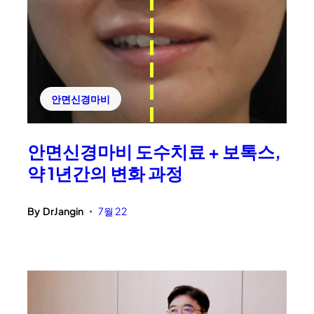
안면신경마비
안면신경마비 도수치료 + 보톡스,
약 1년간의 변화 과정
By
DrJangin
7월 22
•