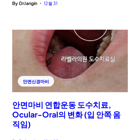
By
DrJangin
12월 31
•
안면신경마비
안면마비 연합운동 도수치료,
Ocular-Oral의 변화 (입 안쪽 움
직임)