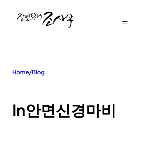
콘
텐
츠
로
바
로
가
기
Home
/
Blog
In
안면신경마비