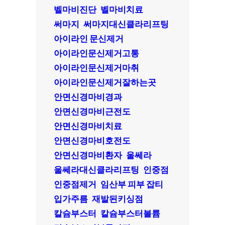
벨마비진단
벨마비치료
써마지
써마지대신클라리프팅
아이라인 문신제거
아이라인문신제거고통
아이라인문신제거마취
아이라인문신제거잘하는곳
안면신경마비경과
안면신경마비근전도
안면신경마비치료
안면신경마비호전도
안면신경마비환자
울쎄라
울쎄라대신클라리프팅
인중점
인중점제거
임산부 피부 잡티
입가주름
재발된키싱점
칼슘부스터
칼슘부스터볼륨