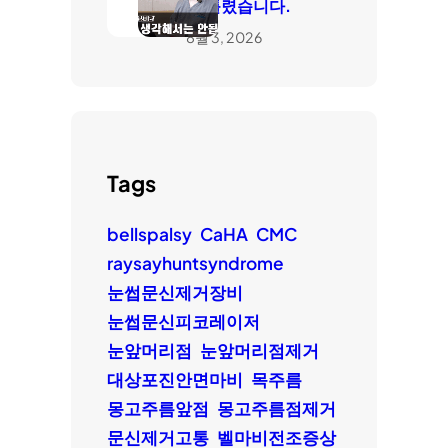
은 틀렸습니다.
8월 3, 2026
Tags
bellspalsy
CaHA
CMC
raysayhuntsyndrome
눈썹문신제거장비
눈썹문신피코레이저
눈앞머리점
눈앞머리점제거
대상포진안면마비
목주름
몽고주름앞점
몽고주름점제거
문신제거고통
벨마비전조증상