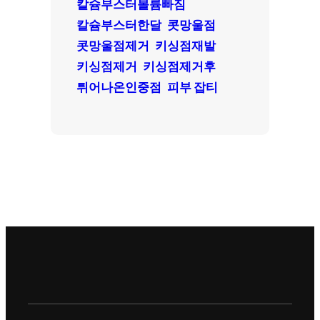
칼슘부스터볼륨빠짐
칼슘부스터한달
콧망울점
콧망울점제거
키싱점재발
키싱점제거
키싱점제거후
튀어나온인중점
피부 잡티