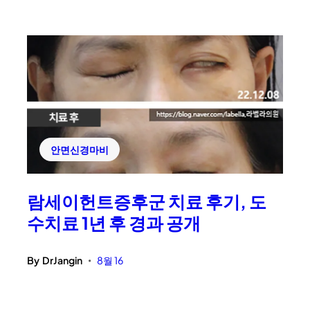
안면신경마비
람세이헌트증후군 치료 후기, 도
수치료 1년 후 경과 공개
By
DrJangin
8월 16
•