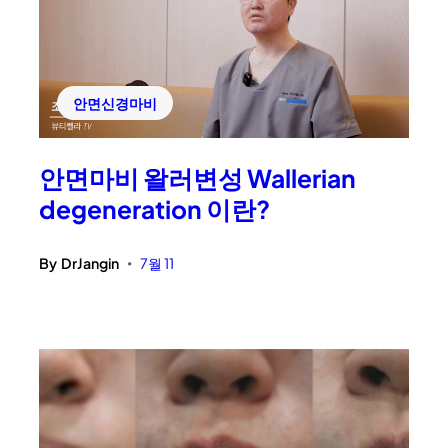
안면신경마비
안면마비 왈러변성 Wallerian
degeneration 이란?
By
DrJangin
7월 11
•