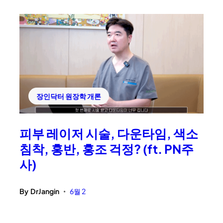
장인닥터 원장학 개론
피부 레이저 시술, 다운타임, 색소
침착, 홍반, 홍조 걱정? (ft. PN주
사)
By
DrJangin
6월 2
•