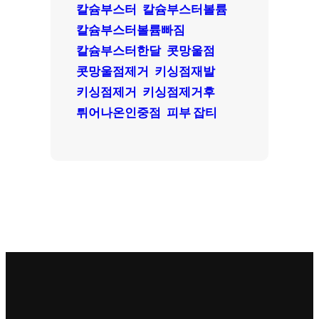
칼슘부스터
칼슘부스터볼륨
칼슘부스터볼륨빠짐
칼슘부스터한달
콧망울점
콧망울점제거
키싱점재발
키싱점제거
키싱점제거후
튀어나온인중점
피부 잡티