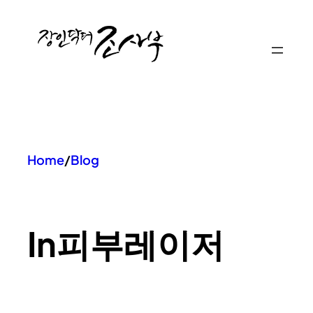
콘
텐
츠
로
바
로
가
기
Home
/
Blog
In
피부레이저