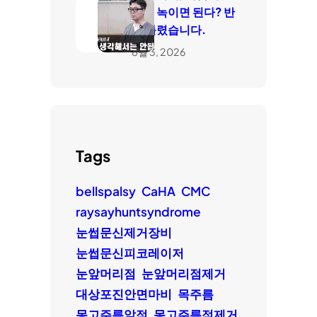
들면 녹이면 된다? 반
은 틀렸습니다.
8월 3, 2026
Tags
bellspalsy
CaHA
CMC
raysayhuntsyndrome
눈썹문신제거장비
눈썹문신피코레이저
눈앞머리점
눈앞머리점제거
대상포진안면마비
목주름
몽고주름앞점
몽고주름점제거