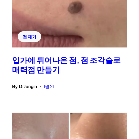
점 제거
입가에 튀어나온 점, 점 조각술로
매력점 만들기
By
DrJangin
1월 21
•