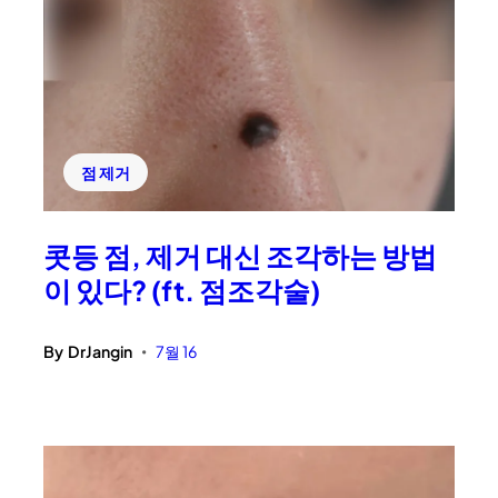
점 제거
콧등 점, 제거 대신 조각하는 방법
이 있다? (ft. 점조각술)
By
DrJangin
7월 16
•