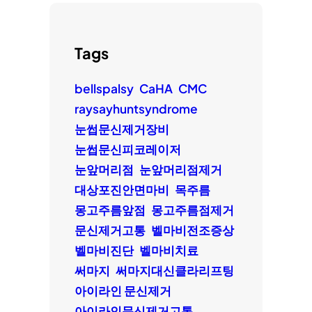
Tags
bellspalsy
CaHA
CMC
raysayhuntsyndrome
눈썹문신제거장비
눈썹문신피코레이저
눈앞머리점
눈앞머리점제거
대상포진안면마비
목주름
몽고주름앞점
몽고주름점제거
문신제거고통
벨마비전조증상
벨마비진단
벨마비치료
써마지
써마지대신클라리프팅
아이라인 문신제거
아이라인문신제거고통