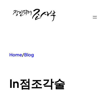
콘
텐
츠
로
바
로
가
기
Home
/
Blog
In
점조각술