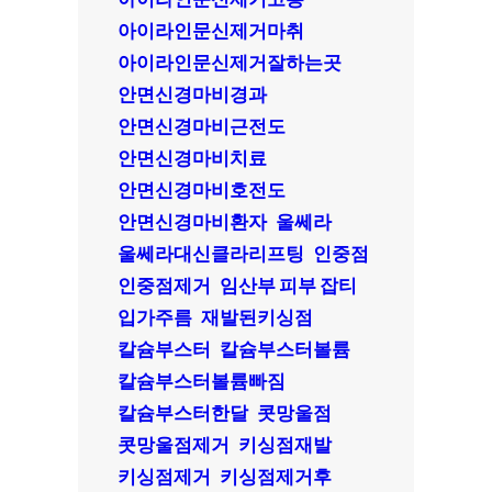
아이라인문신제거마취
아이라인문신제거잘하는곳
안면신경마비경과
안면신경마비근전도
안면신경마비치료
안면신경마비호전도
안면신경마비환자
울쎄라
울쎄라대신클라리프팅
인중점
인중점제거
임산부 피부 잡티
입가주름
재발된키싱점
칼슘부스터
칼슘부스터볼륨
칼슘부스터볼륨빠짐
칼슘부스터한달
콧망울점
콧망울점제거
키싱점재발
키싱점제거
키싱점제거후