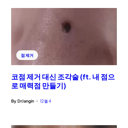
점 제거
코점 제거 대신 조각술 (ft. 내 점으
로 매력점 만들기)
By
DrJangin
12월 4
•