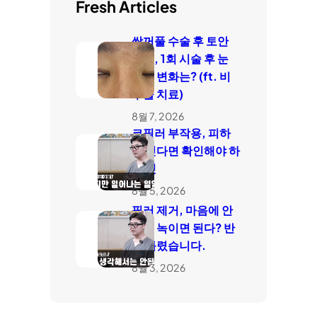
Fresh Articles
쌍꺼풀 수술 후 토안
치료, 1회 시술 후 눈
감김 변화는? (ft. 비
수술 치료)
8월 7, 2026
코필러 부작용, 피하
고 싶다면 확인해야 하
는 것
8월 5, 2026
필러 제거, 마음에 안
들면 녹이면 된다? 반
은 틀렸습니다.
8월 3, 2026