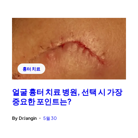
흉터 치료
얼굴 흉터 치료 병원, 선택 시 가장
중요한 포인트는?
By
DrJangin
5월 30
•