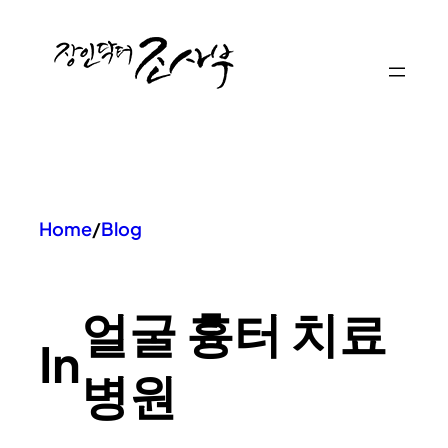
콘
텐
츠
로
바
로
가
기
Home
/
Blog
얼굴 흉터 치료
In
병원