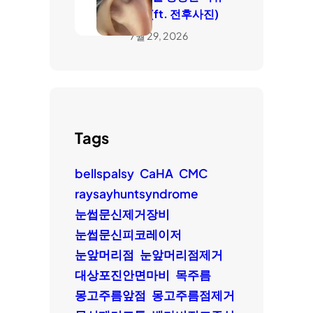
는? (ft. 전후사진)
7월 29, 2026
Tags
bellspalsy
CaHA
CMC
raysayhuntsyndrome
눈썹문신제거장비
눈썹문신피코레이저
눈앞머리점
눈앞머리점제거
대상포진안면마비
목주름
몽고주름앞점
몽고주름점제거