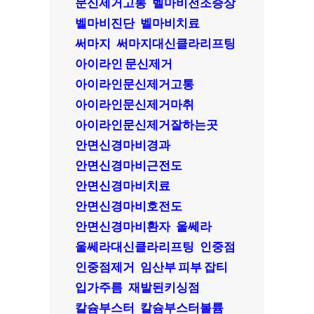
문신제거고통
벨마비전조증상
벨마비진단
벨마비치료
써마지
써마지대신클라리프팅
아이라인 문신제거
아이라인문신제거고통
아이라인문신제거마취
아이라인문신제거잘하는곳
안면신경마비경과
안면신경마비근전도
안면신경마비치료
안면신경마비호전도
안면신경마비환자
울쎄라
울쎄라대신클라리프팅
인중점
인중점제거
임산부 피부 잡티
입가주름
재발된키싱점
칼슘부스터
칼슘부스터볼륨