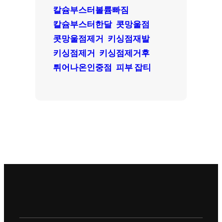
칼슘부스터볼륨빠짐
칼슘부스터한달
콧망울점
콧망울점제거
키싱점재발
키싱점제거
키싱점제거후
튀어나온인중점
피부 잡티