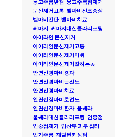
몽고주름앞점
몽고주름점제거
문신제거고통
벨마비전조증상
벨마비진단
벨마비치료
써마지
써마지대신클라리프팅
아이라인 문신제거
아이라인문신제거고통
아이라인문신제거마취
아이라인문신제거잘하는곳
안면신경마비경과
안면신경마비근전도
안면신경마비치료
안면신경마비호전도
안면신경마비환자
울쎄라
울쎄라대신클라리프팅
인중점
인중점제거
임산부 피부 잡티
입가주름
재발된키싱점