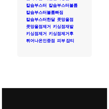
칼슘부스터
칼슘부스터볼륨
칼슘부스터볼륨빠짐
칼슘부스터한달
콧망울점
콧망울점제거
키싱점재발
키싱점제거
키싱점제거후
튀어나온인중점
피부 잡티