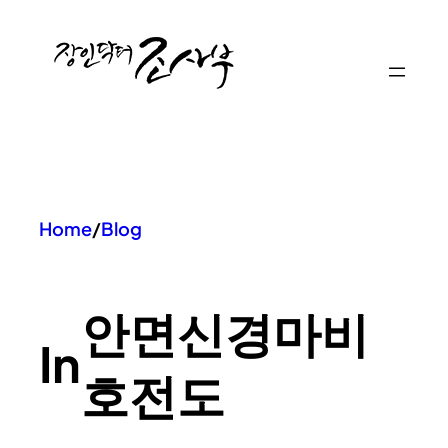
콘
텐
츠
로
바
로
가
기
Home
/
Blog
안면신경마비
In
호전도