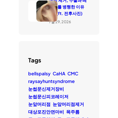
귀점 제거, 수술과 레
이저를 병행한 이유
는? (ft. 전후사진)
7월 29, 2026
Tags
bellspalsy
CaHA
CMC
raysayhuntsyndrome
눈썹문신제거장비
눈썹문신피코레이저
눈앞머리점
눈앞머리점제거
대상포진안면마비
목주름