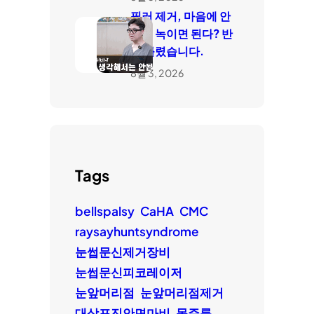
필러 제거, 마음에 안
들면 녹이면 된다? 반
은 틀렸습니다.
8월 3, 2026
Tags
bellspalsy
CaHA
CMC
raysayhuntsyndrome
눈썹문신제거장비
눈썹문신피코레이저
눈앞머리점
눈앞머리점제거
대상포진안면마비
목주름