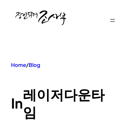
콘
텐
츠
로
바
로
가
기
Home
/
Blog
레이저다운타
In
임