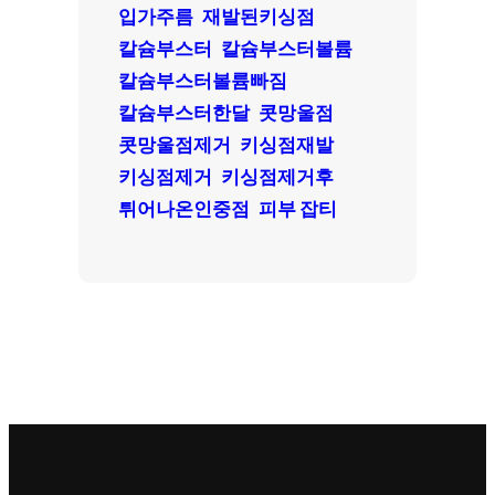
입가주름
재발된키싱점
칼슘부스터
칼슘부스터볼륨
칼슘부스터볼륨빠짐
칼슘부스터한달
콧망울점
콧망울점제거
키싱점재발
키싱점제거
키싱점제거후
튀어나온인중점
피부 잡티