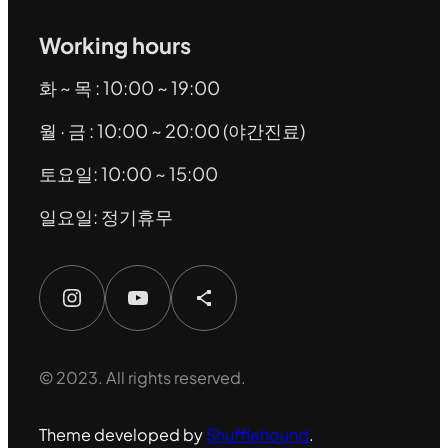
Working hours
화 ~ 목 : 10:00 ~ 19:00
월 · 금 : 10:00 ~ 20:00 (야간진료)
토요일: 10:00 ~ 15:00
일요일: 정기휴무
Instagram
YouTube
Share Icon
© 2023. All rights reserved.
Theme developed by
Shufflehound
.