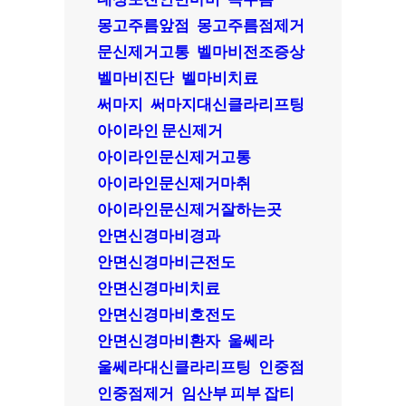
몽고주름앞점
몽고주름점제거
문신제거고통
벨마비전조증상
벨마비진단
벨마비치료
써마지
써마지대신클라리프팅
아이라인 문신제거
아이라인문신제거고통
아이라인문신제거마취
아이라인문신제거잘하는곳
안면신경마비경과
안면신경마비근전도
안면신경마비치료
안면신경마비호전도
안면신경마비환자
울쎄라
울쎄라대신클라리프팅
인중점
인중점제거
임산부 피부 잡티