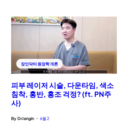
장인닥터 원장학 개론
피부 레이저 시술, 다운타임, 색소
침착, 홍반, 홍조 걱정? (ft. PN주
사)
By
DrJangin
6월 2
•