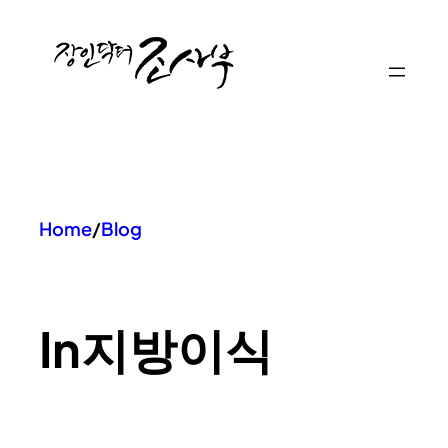
콘
텐
츠
로
바
로
가
기
Home
/
Blog
In
지방이식