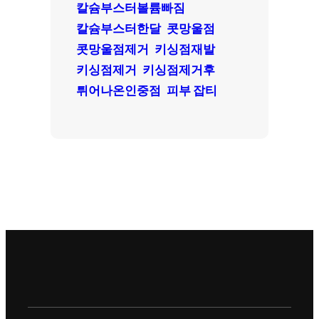
칼슘부스터볼륨빠짐
칼슘부스터한달
콧망울점
콧망울점제거
키싱점재발
키싱점제거
키싱점제거후
튀어나온인중점
피부 잡티