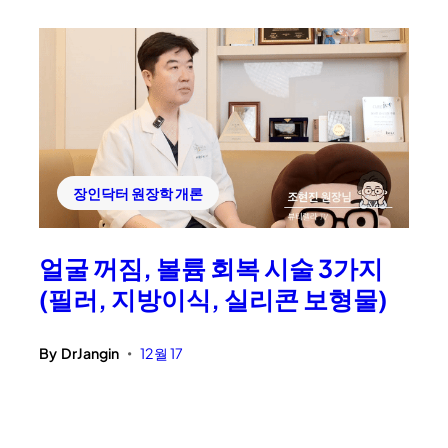
장인닥터 원장학 개론
얼굴 꺼짐, 볼륨 회복 시술 3가지
(필러, 지방이식, 실리콘 보형물)
By
DrJangin
12월 17
•