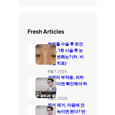
Fresh Articles
쌍꺼풀 수술 후 토안
치료, 1회 시술 후 눈
감김 변화는? (ft. 비
수술 치료)
8월 7, 2026
코필러 부작용, 피하
고 싶다면 확인해야 하
는 것
8월 5, 2026
필러 제거, 마음에 안
들면 녹이면 된다? 반