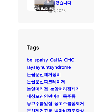
은 틀렸습니다.
8월 3, 2026
Tags
bellspalsy
CaHA
CMC
raysayhuntsyndrome
눈썹문신제거장비
눈썹문신피코레이저
눈앞머리점
눈앞머리점제거
대상포진안면마비
목주름
몽고주름앞점
몽고주름점제거
문신제거고통
벨마비전조증상