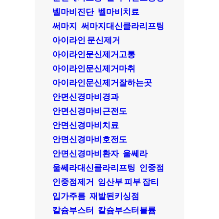
벨마비진단
벨마비치료
써마지
써마지대신클라리프팅
아이라인 문신제거
아이라인문신제거고통
아이라인문신제거마취
아이라인문신제거잘하는곳
안면신경마비경과
안면신경마비근전도
안면신경마비치료
안면신경마비호전도
안면신경마비환자
울쎄라
울쎄라대신클라리프팅
인중점
인중점제거
임산부 피부 잡티
입가주름
재발된키싱점
칼슘부스터
칼슘부스터볼륨