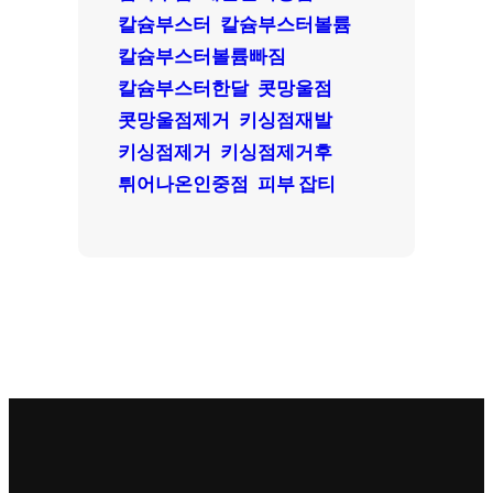
칼슘부스터
칼슘부스터볼륨
칼슘부스터볼륨빠짐
칼슘부스터한달
콧망울점
콧망울점제거
키싱점재발
키싱점제거
키싱점제거후
튀어나온인중점
피부 잡티