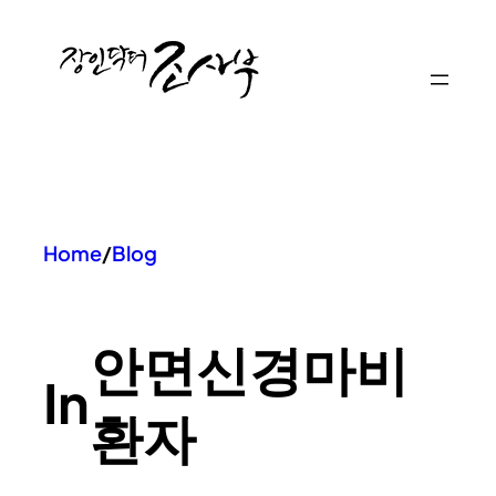
콘
텐
츠
로
바
로
가
기
Home
/
Blog
안면신경마비
In
환자