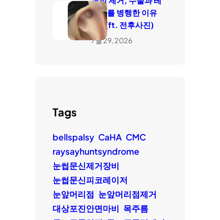
귀점 제거, 수술과 레
이저를 병행한 이유
는? (ft. 전후사진)
7월 29, 2026
Tags
bellspalsy
CaHA
CMC
raysayhuntsyndrome
눈썹문신제거장비
눈썹문신피코레이저
눈앞머리점
눈앞머리점제거
대상포진안면마비
목주름