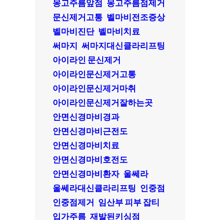
몽고주름앞점
몽고주름점제거
문신제거고통
벨마비전조증상
벨마비진단
벨마비치료
써마지
써마지대신클라리프팅
아이라인 문신제거
아이라인문신제거고통
아이라인문신제거마취
아이라인문신제거잘하는곳
안면신경마비경과
안면신경마비근전도
안면신경마비치료
안면신경마비호전도
안면신경마비환자
울쎄라
울쎄라대신클라리프팅
인중점
인중점제거
임산부 피부 잡티
입가주름
재발된키싱점