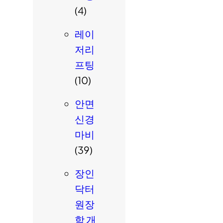
(4)
레이
저리
프팅
(10)
안면
신경
마비
(39)
장인
닥터
원장
학 개