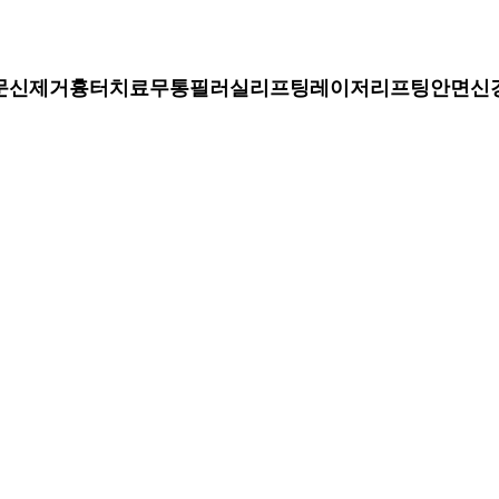
문신제거
흉터치료
무통필러
실리프팅
레이저리프팅
안면신