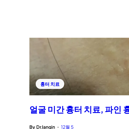
흉터 치료
얼굴 미간 흉터 치료, 파인
By
DrJangin
12월 5
•