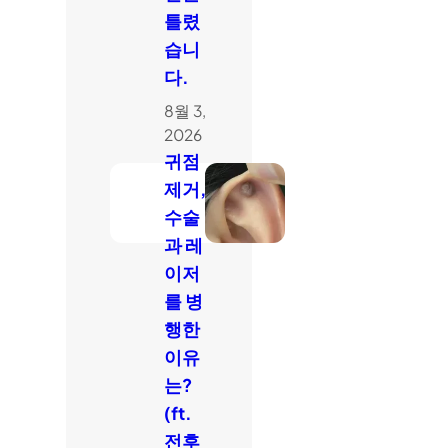
틀렸
습니
다.
8월 3,
2026
귀점
제거,
수술
과 레
이저
를 병
행한
이유
는?
(ft.
전후