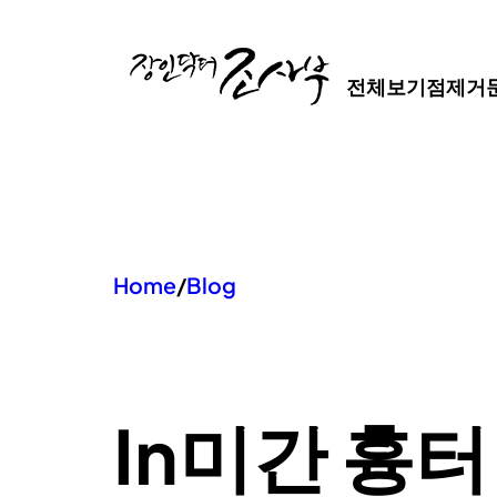
콘
텐
전체보기
점제거
츠
로
바
로
가
기
Home
/
Blog
In
미간 흉터