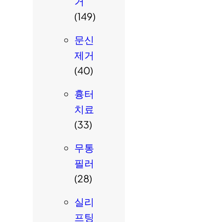
거
(149)
문신
제거
(40)
흉터
치료
(33)
무통
필러
(28)
실리
프팅