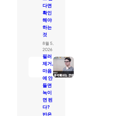
다면
확인
해야
하는
것
8월 5,
2026
필러
제거,
마음
에 안
들면
녹이
면 된
다?
반은