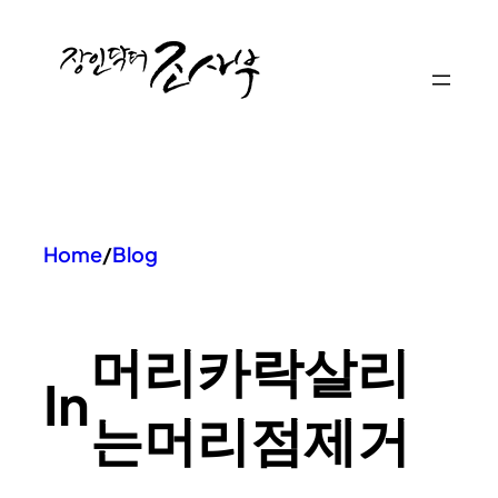
콘
텐
츠
로
바
로
가
기
Home
/
Blog
머리카락살리
In
는머리점제거