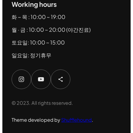
Working hours
화 ~ 목 : 10:00 ~ 19:00
월 · 금 : 10:00 ~ 20:00 (야간진료)
토요일: 10:00 ~ 15:00
일요일: 정기휴무
Instagram
YouTube
Share Icon
© 2023. All rights reserved.
Theme developed by
Shufflehound
.