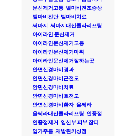
문신제거고통
벨마비전조증상
벨마비진단
벨마비치료
써마지
써마지대신클라리프팅
아이라인 문신제거
아이라인문신제거고통
아이라인문신제거마취
아이라인문신제거잘하는곳
안면신경마비경과
안면신경마비근전도
안면신경마비치료
안면신경마비호전도
안면신경마비환자
울쎄라
울쎄라대신클라리프팅
인중점
인중점제거
임산부 피부 잡티
입가주름
재발된키싱점