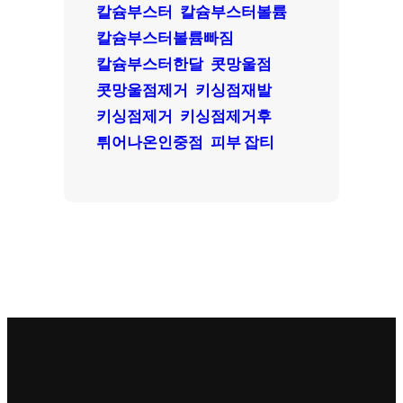
칼슘부스터
칼슘부스터볼륨
칼슘부스터볼륨빠짐
칼슘부스터한달
콧망울점
콧망울점제거
키싱점재발
키싱점제거
키싱점제거후
튀어나온인중점
피부 잡티