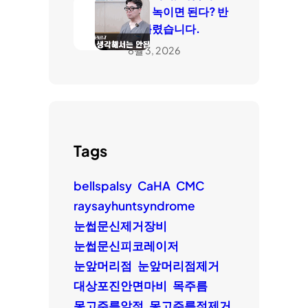
들면 녹이면 된다? 반
은 틀렸습니다.
8월 3, 2026
Tags
bellspalsy
CaHA
CMC
raysayhuntsyndrome
눈썹문신제거장비
눈썹문신피코레이저
눈앞머리점
눈앞머리점제거
대상포진안면마비
목주름
몽고주름앞점
몽고주름점제거