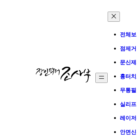
전체보
점제거
문신제
흉터치
무통필
실리프
레이저
안면신