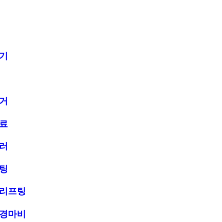
기
거
료
러
팅
리프팅
경마비