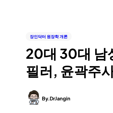
장인닥터 원장학 개론
20대 30대 남
필러, 윤곽주사
By.
DrJangin