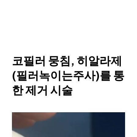
코필러 뭉침, 히알라제
(필러녹이는주사)를 통
한 제거 시술