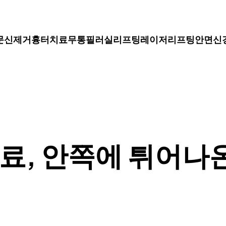
문신제거
흉터치료
무통필러
실리프팅
레이저리프팅
안면신
료, 안쪽에 튀어나