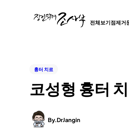
전체보기
점제거
흉터 치료
코성형 흉터 치
By.
DrJangin