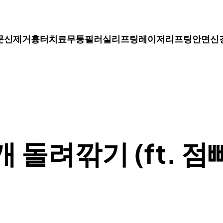
문신제거
흉터치료
무통필러
실리프팅
레이저리프팅
안면신
 돌려깎기 (ft. 점