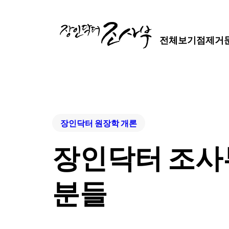
전체보기
점제거
장인닥터 원장학 개론
장인닥터 조사부
분들