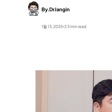
By.
DrJangin
1월 13, 2025
3
3
min read
•