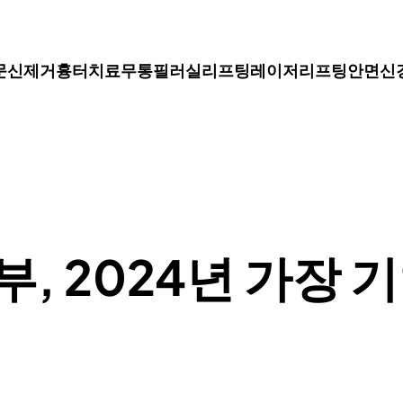
문신제거
흉터치료
무통필러
실리프팅
레이저리프팅
안면신
, 2024년 가장 