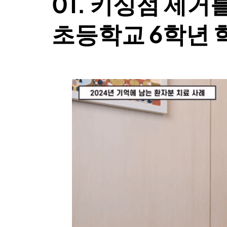
01. 키싱점 제거
초등학교 6학년 