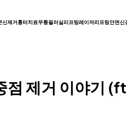
문신제거
흉터치료
무통필러
실리프팅
레이저리프팅
안면신
중점 제거 이야기 (f