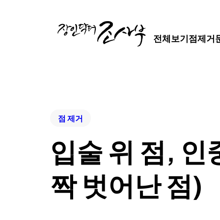
전체보기
점제거
점 제거
입술 위 점, 인
짝 벗어난 점)