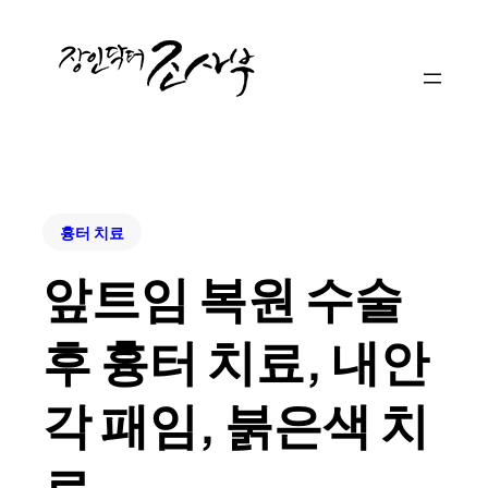
흉터 치료
앞트임 복원 수술
후 흉터 치료, 내안
각 패임, 붉은색 치
료