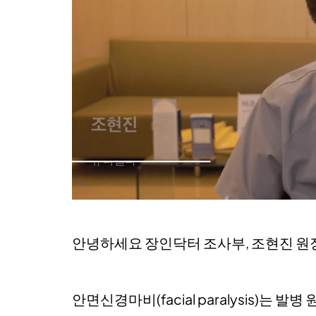
안녕하세요 장인닥터 조사부, 조현진 원
안면신경마비(facial paralysis)는