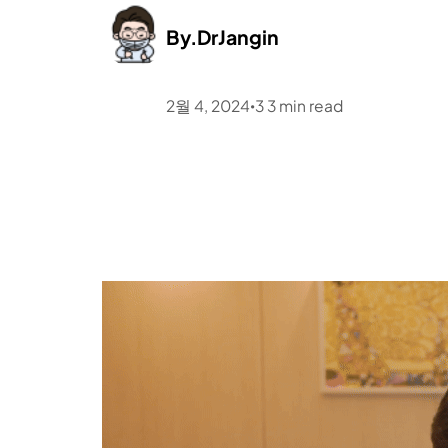
By.
DrJangin
2월 4, 2024
3
3
min read
•