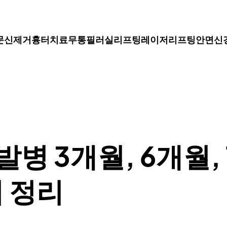
문신제거
흉터치료
무통필러
실리프팅
레이저리프팅
안면신
병 3개월, 6개월, 
법 정리