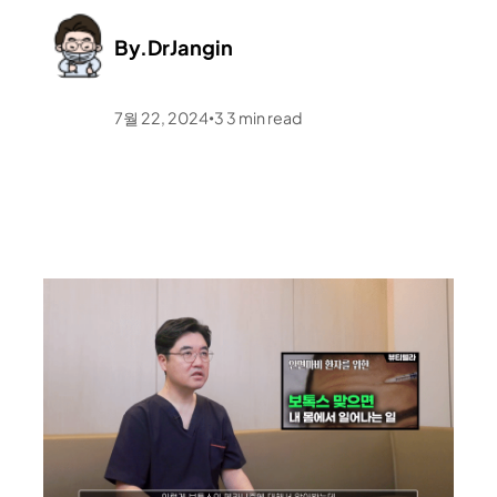
By.
DrJangin
7월 22, 2024
3
3
min read
•