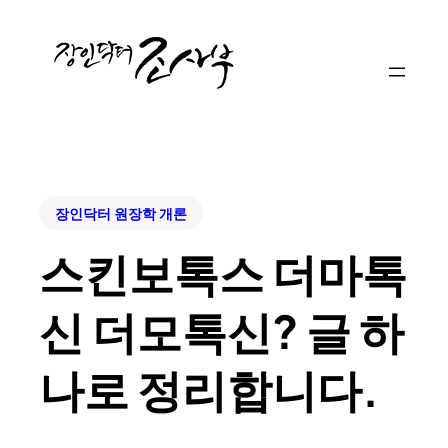
장인닥터 원장학 개론
스킨보톡스 더마톡
신 더모톡신? 글 하
나로 정리합니다.