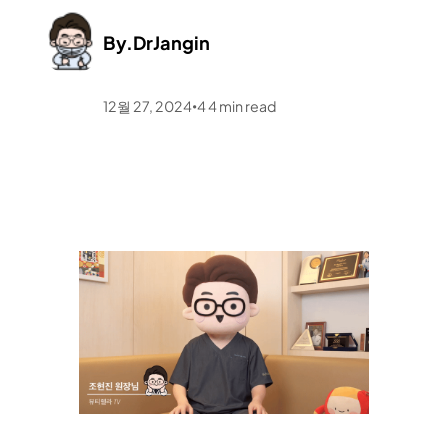
By.
DrJangin
12월 27, 2024
4
4
min read
•