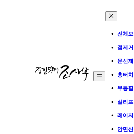
전체보
점제거
문신제
흉터치
무통필
실리프
레이저
안면신