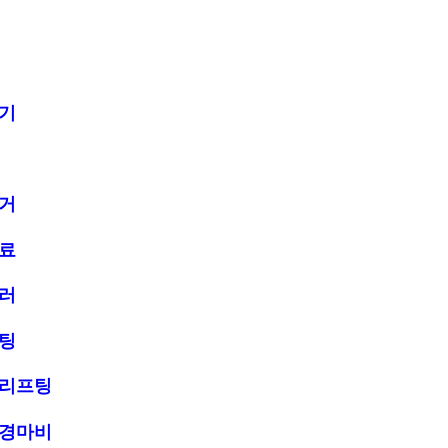
기
거
료
러
팅
리프팅
경마비