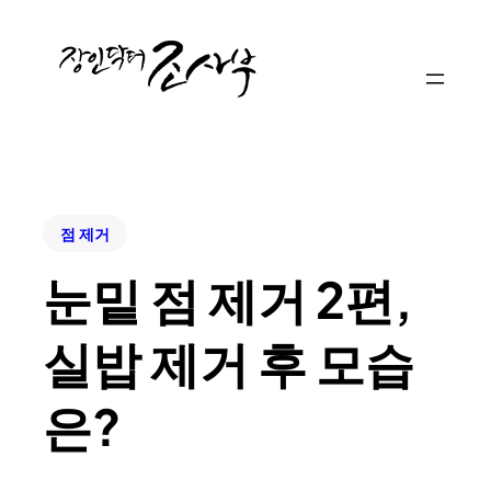
점 제거
눈밑 점 제거 2편,
실밥 제거 후 모습
은?