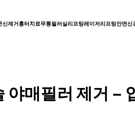
문신제거
흉터치료
무통필러
실리프팅
레이저리프팅
안면신
술 야매필러 제거 – 