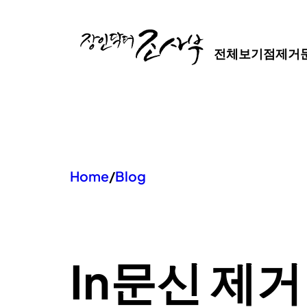
콘
텐
전체보기
점제거
츠
로
바
로
가
기
Home
/
Blog
In
문신 제거