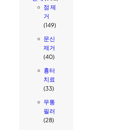
점 제
거
(149)
문신
제거
(40)
흉터
치료
(33)
무통
필러
(28)