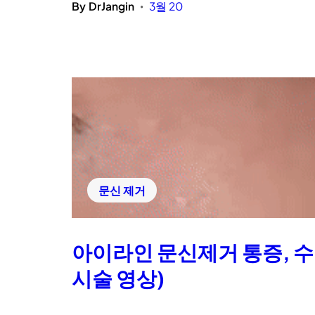
By
DrJangin
3월 20
•
문신 제거
아이라인 문신제거 통증, 수면
시술 영상)