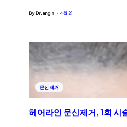
By
DrJangin
4월 21
•
문신 제거
헤어라인 문신제거, 1회 시술 