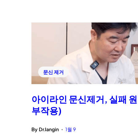
문신 제거
아이라인 문신제거, 실패 원인
부작용)
By
DrJangin
1월 9
•