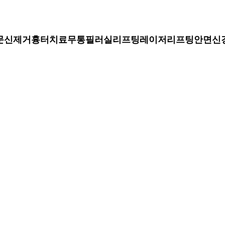
문신제거
흉터치료
무통필러
실리프팅
레이저리프팅
안면신