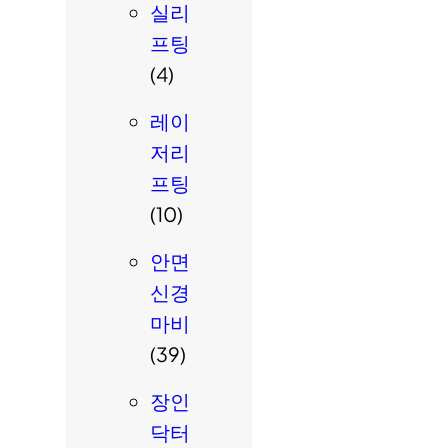
실리
프팅
(4)
레이
저리
프팅
(10)
안면
신경
마비
(39)
장인
닥터