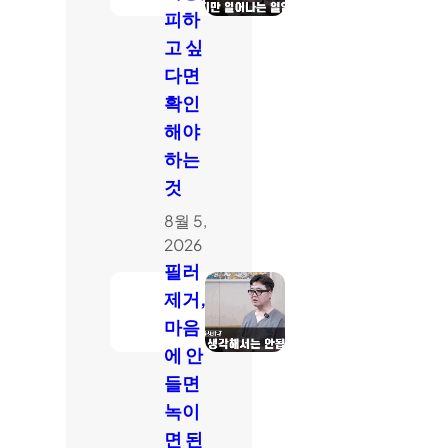
피하
고 싶
다면
확인
해야
하는
것
8월 5,
2026
필러
제거,
마음
에 안
들면
녹이
면 된