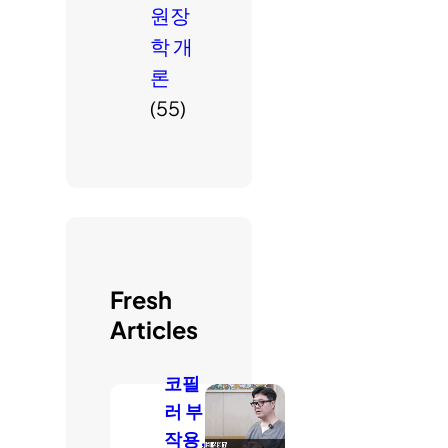
원장
학 개
론
(55)
Fresh
Articles
코필
러 부
작용,