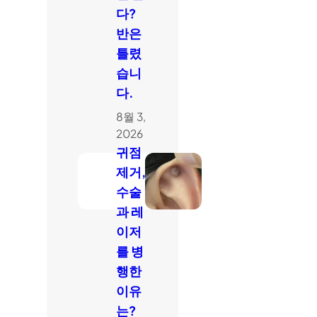
다?
반은
틀렸
습니
다.
8월 3,
2026
귀점
제거,
수술
과 레
이저
를 병
행한
이유
는?