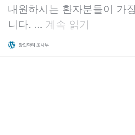
내원하시는 환자분들이 가장 
눈
니다. …
계속 읽기
썹
에
점
장인닥터 조사부
제
거,
‘눈
썹
털’
안
빠
지
게
뺄
수
있
을
까?